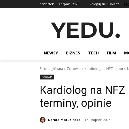
No
czwartek, 6 sierpnia, 2026
Zaloguj się / Dołącz
YEDU.
NEWSY
BIZNES
TECH
FILM
M
Strona główna
Zdrowie
Kardiolog na NFZ Lębork: ko
Zdrowie
Kardiolog na NFZ L
terminy, opinie
Dorota Marusińska
17 listopada 2025