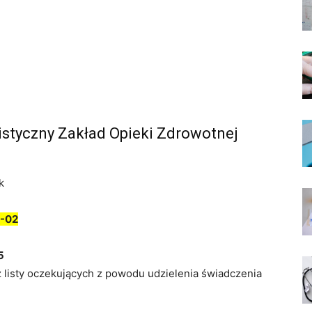
istyczny Zakład Opieki Zdrowotnej
k
-02
5
z listy oczekujących z powodu udzielenia świadczenia