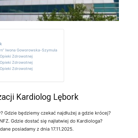
rk
Gyn” Iwona Goworowska-Szymula
 Opieki Zdrowotnej
 Opieki Zdrowotnej
 Opieki Zdrowotnej
zacji Kardiolog Lębork
y? Gdzie będziemy czekać najdłużej a gdzie krócej?
FZ. Gdzie dostać się najłatwiej do Kardiologa?
 dane posiadamy z dnia 17.11.2025.