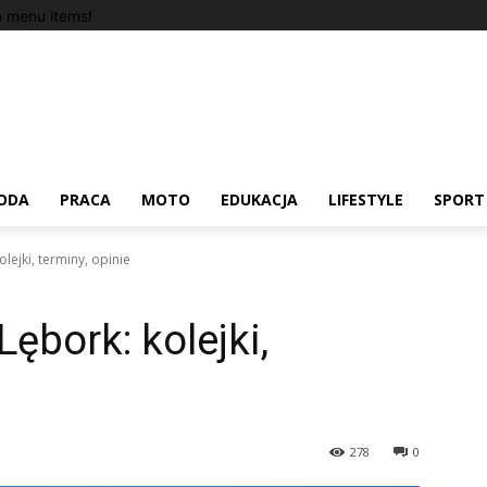
 menu items!
ODA
PRACA
MOTO
EDUKACJA
LIFESTYLE
SPORT
lejki, terminy, opinie
ębork: kolejki,
278
0