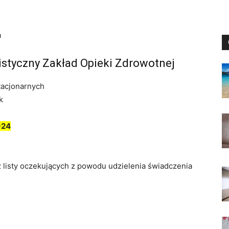
a
istyczny Zakład Opieki Zdrowotnej
tacjonarnych
k
-24
z listy oczekujących z powodu udzielenia świadczenia