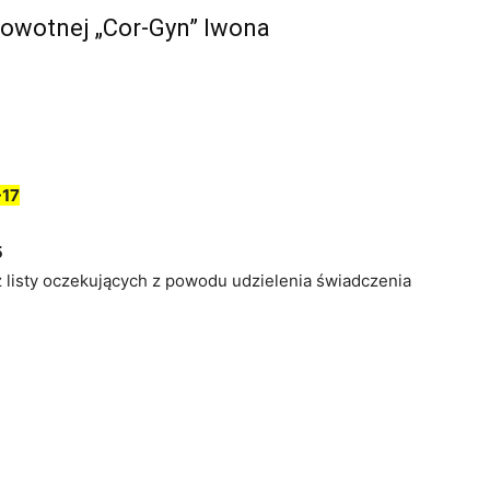
rowotnej „Cor-Gyn” Iwona
-17
5
z listy oczekujących z powodu udzielenia świadczenia