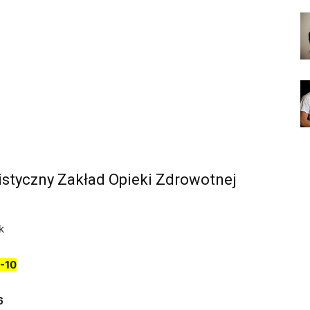
istyczny Zakład Opieki Zdrowotnej
k
-10
6