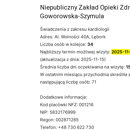
Niepubliczny Zakład Opieki Zd
Goworowska-Szymula
Świadczenia z zakresu kardiologii
Adres: Al. Wolności 40A, Lębork
Liczba osób w kolejce:
34
Najbliższy termin możliwej wizyty:
2025-11
(aktualizacja z dnia: 2025-11-15)
Średnia liczba dni oczekiwania na wizytę:
1
W ostatnim miesiącu przychodnia skreśliła 
następującą liczbę osób: 71
Dodatkowe informacje:
Kod placówki NFZ: 001216
NIP: 5832176999
Regon: 002871265
Telefon: +48 730 622 730