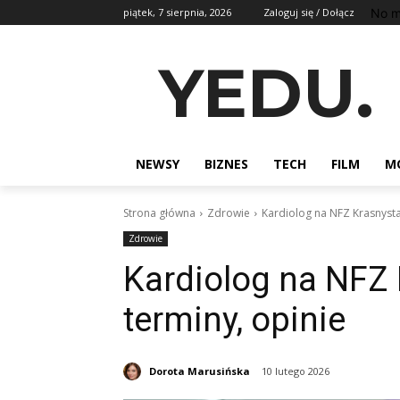
No m
piątek, 7 sierpnia, 2026
Zaloguj się / Dołącz
YEDU.
NEWSY
BIZNES
TECH
FILM
M
Strona główna
Zdrowie
Kardiolog na NFZ Krasnystaw
Zdrowie
Kardiolog na NFZ 
terminy, opinie
Dorota Marusińska
10 lutego 2026