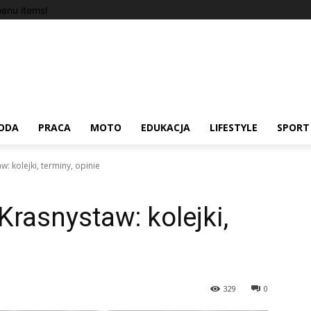
enu items!
ODA
PRACA
MOTO
EDUKACJA
LIFESTYLE
SPORT
: kolejki, terminy, opinie
Krasnystaw: kolejki,
329
0