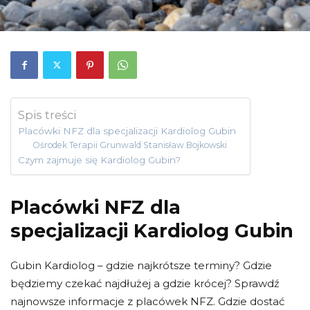
Spis treści
Placówki NFZ dla specjalizacji Kardiolog Gubin
Ośrodek Terapii Grunwald Stanisław Bojkowski
Czym zajmuje się Kardiolog Gubin?
Placówki NFZ dla
specjalizacji Kardiolog Gubin
Gubin Kardiolog – gdzie najkrótsze terminy? Gdzie
będziemy czekać najdłużej a gdzie krócej? Sprawdź
najnowsze informacje z placówek NFZ. Gdzie dostać