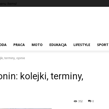
enu items!
ODA
PRACA
MOTO
EDUKACJA
LIFESTYLE
SPORT
ki, terminy, opinie
in: kolejki, terminy,
352
0