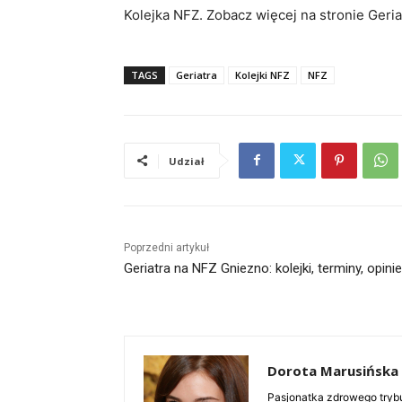
Kolejka NFZ. Zobacz więcej na stronie Geria
TAGS
Geriatra
Kolejki NFZ
NFZ
Udział
Poprzedni artykuł
Geriatra na NFZ Gniezno: kolejki, terminy, opinie
Dorota Marusińska
Pasjonatka zdrowego trybu