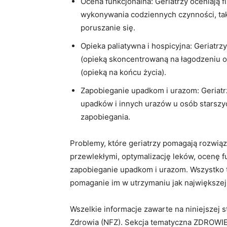
Ocena funkcjonalna: Geriatrzy oceniają 
wykonywania codziennych czynności, takic
poruszanie się.
Opieka paliatywna i hospicyjna: Geriatr
(opieką skoncentrowaną na łagodzeniu ob
(opieką na końcu życia).
Zapobieganie upadkom i urazom: Geriatr
upadków i innych urazów u osób starszy
zapobiegania.
Problemy, które geriatrzy pomagają rozwią
przewlekłymi, optymalizację leków, ocenę fu
zapobieganie upadkom i urazom. Wszystko t
pomaganie im w utrzymaniu jak największej
Wszelkie informacje zawarte na niniejszej
Zdrowia (NFZ). Sekcja tematyczna ZDROWIE