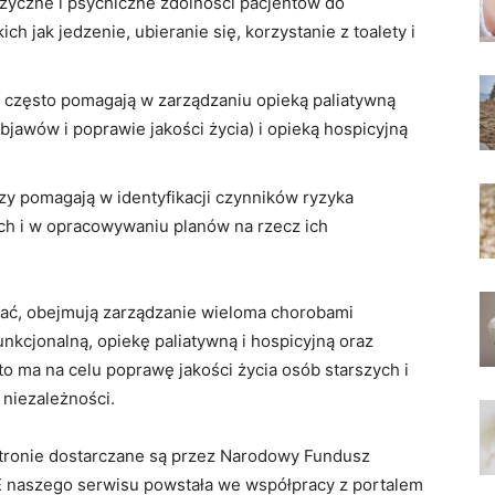
fizyczne i psychiczne zdolności pacjentów do
h jak jedzenie, ubieranie się, korzystanie z toalety i
zy często pomagają w zarządzaniu opieką paliatywną
jawów i poprawie jakości życia) i opieką hospicyjną
zy pomagają w identyfikacji czynników ryzyka
ch i w opracowywaniu planów na rzecz ich
zać, obejmują zarządzanie wieloma chorobami
nkcjonalną, opiekę paliatywną i hospicyjną oraz
o ma na celu poprawę jakości życia osób starszych i
 niezależności.
 stronie dostarczane są przez Narodowy Fundusz
 naszego serwisu powstała we współpracy z portalem