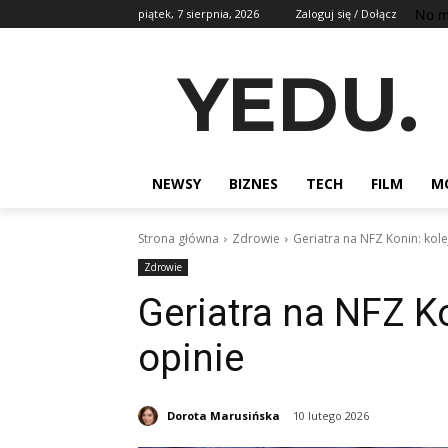
No m
piątek, 7 sierpnia, 2026
Zaloguj się / Dołącz
YEDU.
NEWSY
BIZNES
TECH
FILM
M
Strona główna
Zdrowie
Geriatra na NFZ Konin: kolej
Zdrowie
Geriatra na NFZ Kon
opinie
Dorota Marusińska
10 lutego 2026