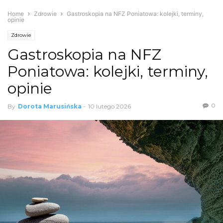
Home
Zdrowie
Gastroskopia na NFZ Poniatowa: kolejki, terminy,
opinie
Zdrowie
Gastroskopia na NFZ
Poniatowa: kolejki, terminy,
opinie
0
By
Dorota Marusińska
-
10 lutego 2026