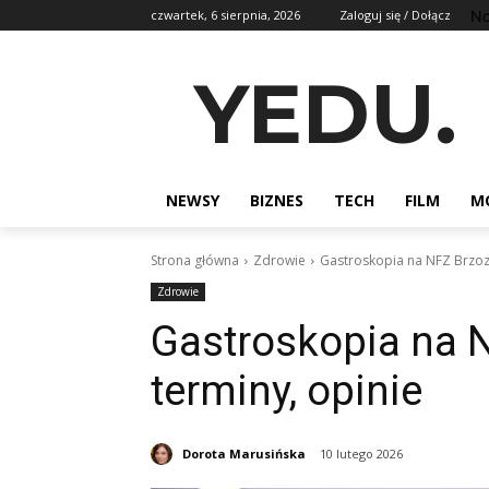
No
czwartek, 6 sierpnia, 2026
Zaloguj się / Dołącz
YEDU.
NEWSY
BIZNES
TECH
FILM
M
Strona główna
Zdrowie
Gastroskopia na NFZ Brzozó
Zdrowie
Gastroskopia na N
terminy, opinie
Dorota Marusińska
10 lutego 2026