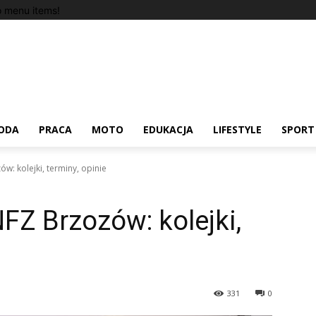
 menu items!
ODA
PRACA
MOTO
EDUKACJA
LIFESTYLE
SPORT
w: kolejki, terminy, opinie
FZ Brzozów: kolejki,
331
0