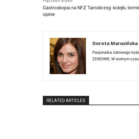
Poprzedni artykuł
Gastroskopia na NFZ Tarnobrzeg: kolejki, termi
opinie
Dorota Marusińska
Pasjonatka zdrowego trybu
ZDROWIE. W wolnym czasie 
RELATED ARTICLES