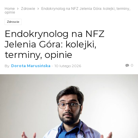
Home
Zdrowie
Endokrynolog na NFZ Jelenia Góra: kolejki, terminy,
opinie
Zdrowie
Endokrynolog na NFZ
Jelenia Góra: kolejki,
terminy, opinie
0
By
Dorota Marusińska
-
10 lutego 2026