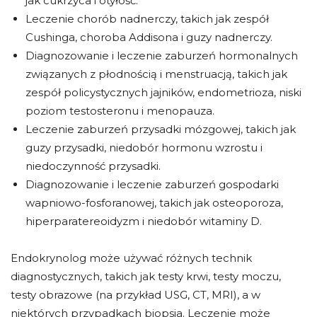
jak cukrzyca i otyłość.
Leczenie chorób nadnerczy, takich jak zespół
Cushinga, choroba Addisona i guzy nadnerczy.
Diagnozowanie i leczenie zaburzeń hormonalnych
związanych z płodnością i menstruacją, takich jak
zespół policystycznych jajników, endometrioza, niski
poziom testosteronu i menopauza.
Leczenie zaburzeń przysadki mózgowej, takich jak
guzy przysadki, niedobór hormonu wzrostu i
niedoczynność przysadki.
Diagnozowanie i leczenie zaburzeń gospodarki
wapniowo-fosforanowej, takich jak osteoporoza,
hiperparatereoidyzm i niedobór witaminy D.
Endokrynolog może używać różnych technik
diagnostycznych, takich jak testy krwi, testy moczu,
testy obrazowe (na przykład USG, CT, MRI), a w
niektórych przypadkach biopsja. Leczenie może