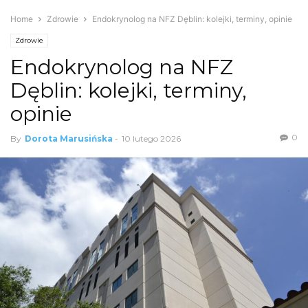
Home
Zdrowie
Endokrynolog na NFZ Dęblin: kolejki, terminy, opinie
Zdrowie
Endokrynolog na NFZ
Dęblin: kolejki, terminy,
opinie
0
By
Dorota Marusińska
-
10 lutego 2026