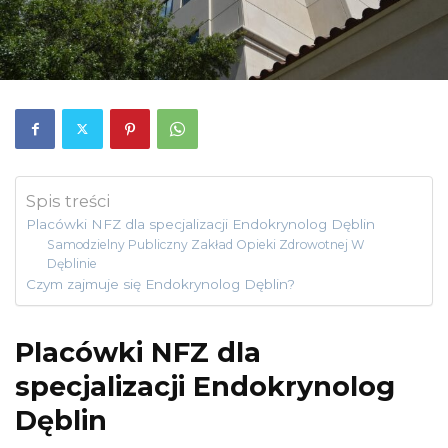
Spis treści
Placówki NFZ dla specjalizacji Endokrynolog Dęblin
Samodzielny Publiczny Zakład Opieki Zdrowotnej W
Dęblinie
Czym zajmuje się Endokrynolog Dęblin?
Placówki NFZ dla
specjalizacji Endokrynolog
Dęblin