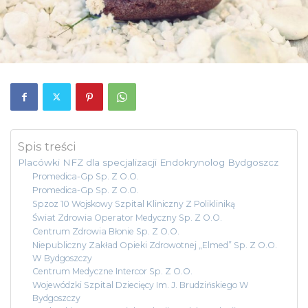
Spis treści
Placówki NFZ dla specjalizacji Endokrynolog Bydgoszcz
Promedica-Gp Sp. Z O.O.
Promedica-Gp Sp. Z O.O.
Spzoz 10 Wojskowy Szpital Kliniczny Z Polikliniką
Świat Zdrowia Operator Medyczny Sp. Z O.O.
Centrum Zdrowia Błonie Sp. Z O.O.
Niepubliczny Zakład Opieki Zdrowotnej „Elmed” Sp. Z O.O.
W Bydgoszczy
Centrum Medyczne Intercor Sp. Z O.O.
Wojewódzki Szpital Dziecięcy Im. J. Brudzińskiego W
Bydgoszczy