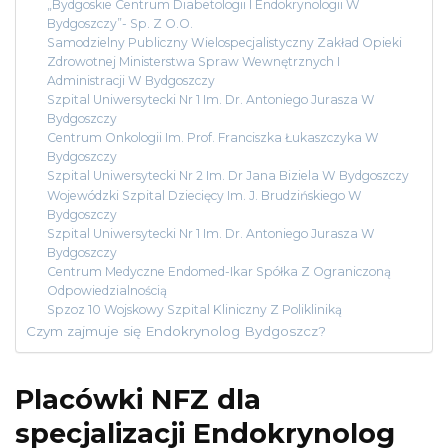
„Bydgoskie Centrum Diabetologii I Endokrynologii W
Bydgoszczy”- Sp. Z O.O.
Samodzielny Publiczny Wielospecjalistyczny Zakład Opieki
Zdrowotnej Ministerstwa Spraw Wewnętrznych I
Administracji W Bydgoszczy
Szpital Uniwersytecki Nr 1 Im. Dr. Antoniego Jurasza W
Bydgoszczy
Centrum Onkologii Im. Prof. Franciszka Łukaszczyka W
Bydgoszczy
Szpital Uniwersytecki Nr 2 Im. Dr Jana Biziela W Bydgoszczy
Wojewódzki Szpital Dziecięcy Im. J. Brudzińskiego W
Bydgoszczy
Szpital Uniwersytecki Nr 1 Im. Dr. Antoniego Jurasza W
Bydgoszczy
Centrum Medyczne Endomed-Ikar Spółka Z Ograniczoną
Odpowiedzialnością
Spzoz 10 Wojskowy Szpital Kliniczny Z Polikliniką
Czym zajmuje się Endokrynolog Bydgoszcz?
Placówki NFZ dla
specjalizacji Endokrynolog