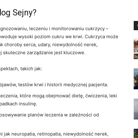
log Sejny?
iagnozowaniu, leczeniu i monitorowaniu cukrzycy –
powoduje wysoki poziom cukru we krwi. Cukrzyca może
k choroby serca, udary, niewydolność nerek,
ej skuteczne zarządzanie jest kluczowe.
ektach, takich jak:
awów, testów krwi i historii medycznej pacjenta.
czenia, które mogą obejmować dietę, ćwiczenia, leki
padkach insulinę.
tosowywanie planów leczenia w zależności od
i jak neuropatia, retinopatia, niewydolność nerek,