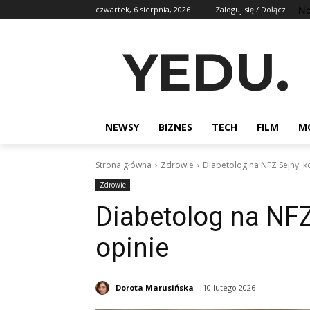
No
czwartek, 6 sierpnia, 2026
Zaloguj się / Dołącz
YEDU.
NEWSY
BIZNES
TECH
FILM
M
Strona główna
Zdrowie
Diabetolog na NFZ Sejny: ko
Zdrowie
Diabetolog na NFZ 
opinie
Dorota Marusińska
10 lutego 2026