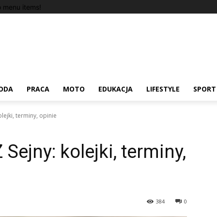
 menu items!
ODA
PRACA
MOTO
EDUKACJA
LIFESTYLE
SPORT
lejki, terminy, opinie
Sejny: kolejki, terminy,
384
0