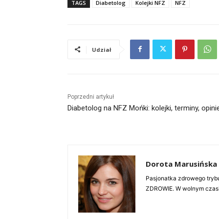
TAGS
Diabetolog
Kolejki NFZ
NFZ
Udział
Poprzedni artykuł
Diabetolog na NFZ Mońki: kolejki, terminy, opini
Dorota Marusińska
Pasjonatka zdrowego trybu
ZDROWIE. W wolnym czasie 