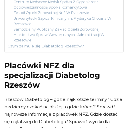
Centrum Medyczne Medyk Spółka Z Ograniczoną
Odpowiedzialnością Spółka Komandytowa
Zespół Opieki Zdrowotnej Nr 2 W Rzeszowie
Uniwersytecki Szpital Kliniczny Im. Fryderyka Chopina W
Rzeszowie
Samodzielny Publiczny Zakład Opieki Zdrowotnej
Ministerstwa Spraw Wewnętrznych I Administracji W
Rzeszowie
Czym zajmuje się Diabetolog Rzeszów?
Placówki NFZ dla
specjalizacji Diabetolog
Rzeszów
Rzeszów Diabetolog – gdzie najkrótsze terminy? Gdzie
będziemy czekać najdłużej a gdzie krócej? Sprawdź
najnowsze informacje z placówek NFZ. Gdzie dostać
się najłatwiej do Diabetologa? Sprawdź wyniki dla