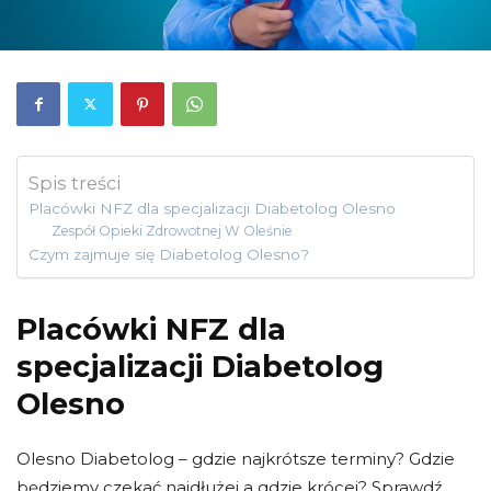
Spis treści
Placówki NFZ dla specjalizacji Diabetolog Olesno
Zespół Opieki Zdrowotnej W Oleśnie
Czym zajmuje się Diabetolog Olesno?
Placówki NFZ dla
specjalizacji Diabetolog
Olesno
Olesno Diabetolog – gdzie najkrótsze terminy? Gdzie
będziemy czekać najdłużej a gdzie krócej? Sprawdź