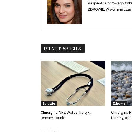
Pasjonatka zdrowego trybu
ZDROWIE. W wolnym czasie 
RELATED ARTICLES
Zdrowie
Zdrowie
Chirurg na NFZ Wałcz: kolejki,
Chirurg na N
terminy, opinie
terminy, opi