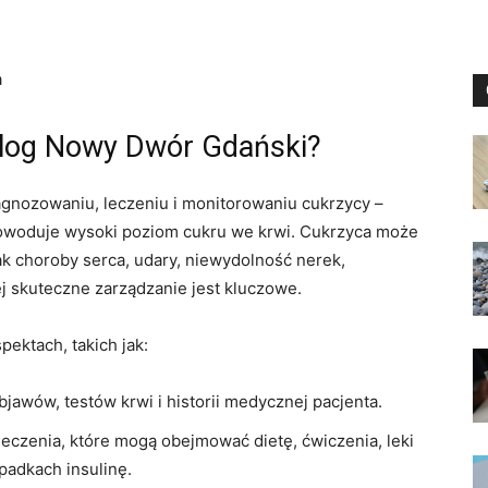
a
olog Nowy Dwór Gdański?
iagnozowaniu, leczeniu i monitorowaniu cukrzycy –
powoduje wysoki poziom cukru we krwi. Cukrzyca może
k choroby serca, udary, niewydolność nerek,
ej skuteczne zarządzanie jest kluczowe.
ektach, takich jak:
awów, testów krwi i historii medycznej pacjenta.
czenia, które mogą obejmować dietę, ćwiczenia, leki
padkach insulinę.