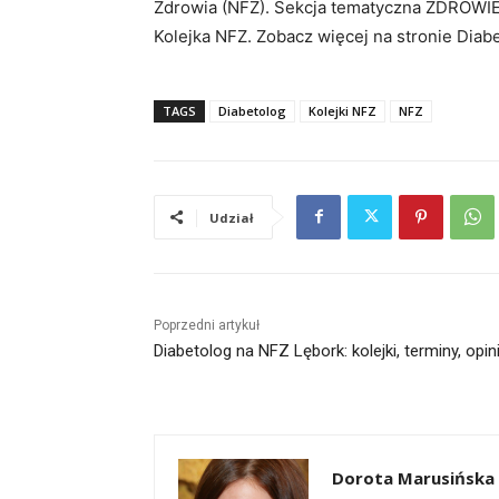
Zdrowia (NFZ). Sekcja tematyczna ZDROWIE
Kolejka NFZ. Zobacz więcej na stronie Dia
TAGS
Diabetolog
Kolejki NFZ
NFZ
Udział
Poprzedni artykuł
Diabetolog na NFZ Lębork: kolejki, terminy, opin
Dorota Marusińska