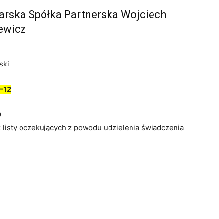
arska Spółka Partnerska Wojciech
ewicz
ski
-12
9
z listy oczekujących z powodu udzielenia świadczenia