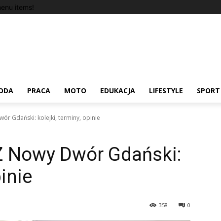
enu items!
ODA
PRACA
MOTO
EDUKACJA
LIFESTYLE
SPORT
r Gdański: kolejki, terminy, opinie
Z Nowy Dwór Gdański:
pinie
358
0