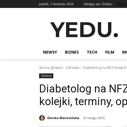
No m
piątek, 7 sierpnia, 2026
Zaloguj się / Dołącz
YEDU.
NEWSY
BIZNES
TECH
FILM
M
Strona główna
Zdrowie
Diabetolog na NFZ Nowy Dwó
Zdrowie
Diabetolog na NF
kolejki, terminy, o
Dorota Marusińska
10 lutego 2026