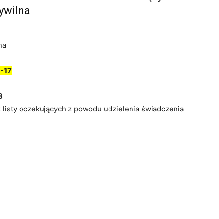
ywilna
na
-17
3
z listy oczekujących z powodu udzielenia świadczenia