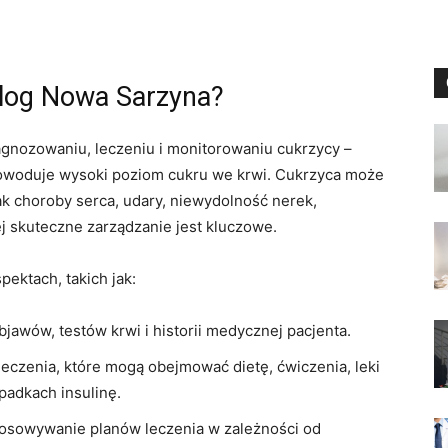
olog Nowa Sarzyna?
iagnozowaniu, leczeniu i monitorowaniu cukrzycy –
powoduje wysoki poziom cukru we krwi. Cukrzyca może
k choroby serca, udary, niewydolność nerek,
ej skuteczne zarządzanie jest kluczowe.
ektach, takich jak:
awów, testów krwi i historii medycznej pacjenta.
czenia, które mogą obejmować dietę, ćwiczenia, leki
padkach insulinę.
tosowywanie planów leczenia w zależności od