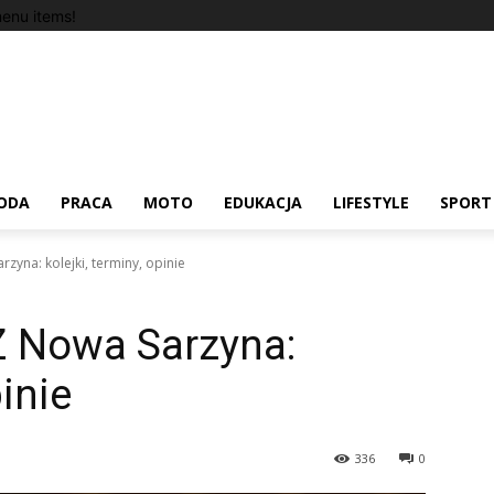
enu items!
ODA
PRACA
MOTO
EDUKACJA
LIFESTYLE
SPORT
zyna: kolejki, terminy, opinie
Z Nowa Sarzyna:
pinie
336
0