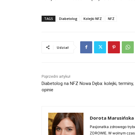
TAGS
Diabetolog
Kolejki NFZ
NFZ
Udział
Poprzedni artykuł
Diabetolog na NFZ Nowa Dęba: kolejki, terminy,
opinie
Dorota Marusińska
Pasjonatka zdrowego trybu
ZDROWIE. W wolnym czasie 