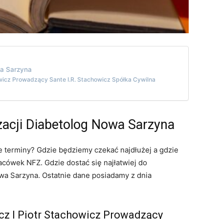
wa Sarzyna
owicz Prowadzący Sante I.R. Stachowicz Spółka Cywilna
zacji Diabetolog Nowa Sarzyna
e terminy? Gdzie będziemy czekać najdłużej a gdzie
cówek NFZ. Gdzie dostać się najłatwiej do
wa Sarzyna. Ostatnie dane posiadamy z dnia
cz I Piotr Stachowicz Prowadzący