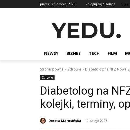
No m
piątek, 7 sierpnia, 2026
Zaloguj się / Dołącz
YEDU.
NEWSY
BIZNES
TECH
FILM
M
Strona główna
Zdrowie
Diabetolog na NFZ Nowa Sar
Zdrowie
Diabetolog na NF
kolejki, terminy, o
Dorota Marusińska
10 lutego 2026