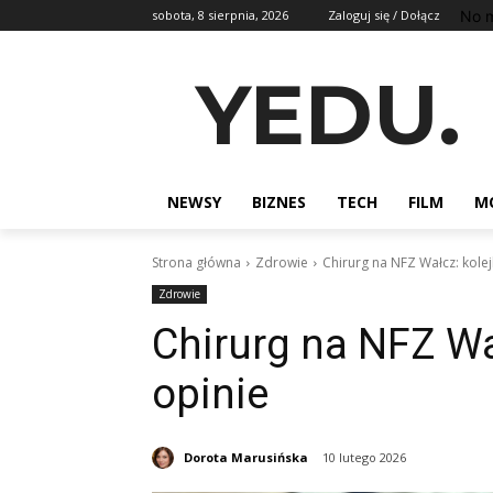
No m
sobota, 8 sierpnia, 2026
Zaloguj się / Dołącz
YEDU.
NEWSY
BIZNES
TECH
FILM
M
Strona główna
Zdrowie
Chirurg na NFZ Wałcz: kolejk
Zdrowie
Chirurg na NFZ Wał
opinie
Dorota Marusińska
10 lutego 2026