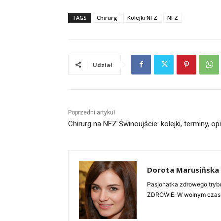
TAGS
Chirurg
Kolejki NFZ
NFZ
Udział
Poprzedni artykuł
Chirurg na NFZ Świnoujście: kolejki, terminy, op
Dorota Marusińska
Pasjonatka zdrowego trybu
ZDROWIE. W wolnym czasie 