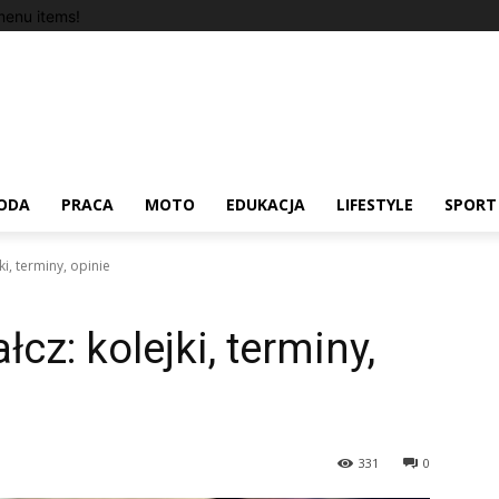
enu items!
ODA
PRACA
MOTO
EDUKACJA
LIFESTYLE
SPORT
i, terminy, opinie
cz: kolejki, terminy,
331
0