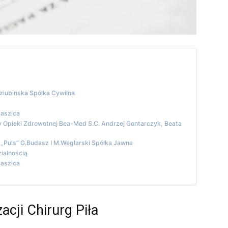
iubińska Spółka Cywilna
taszica
 Opieki Zdrowotnej Bea-Med S.C. Andrzej Gontarczyk, Beata
 „Puls” G.Budasz I M.Weglarski Spółka Jawna
ialnością
taszica
acji Chirurg Piła