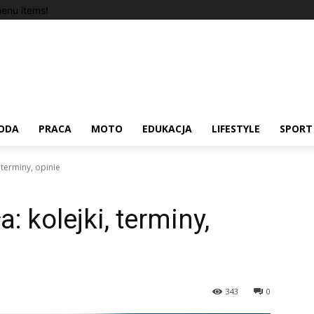
enu items!
ODA
PRACA
MOTO
EDUKACJA
LIFESTYLE
SPORT
, terminy, opinie
: kolejki, terminy,
343
0