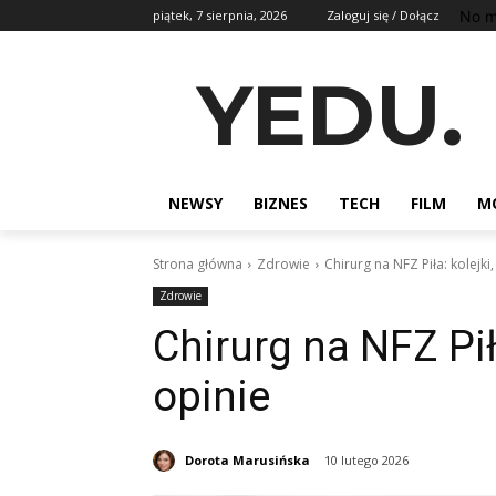
No m
piątek, 7 sierpnia, 2026
Zaloguj się / Dołącz
YEDU.
NEWSY
BIZNES
TECH
FILM
M
Strona główna
Zdrowie
Chirurg na NFZ Piła: kolejki
Zdrowie
Chirurg na NFZ Piła
opinie
Dorota Marusińska
10 lutego 2026