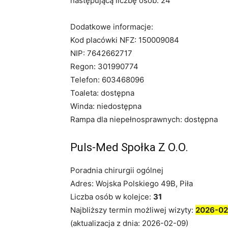
następującą liczbę osób: 24
Dodatkowe informacje:
Kod placówki NFZ: 150009084
NIP: 7642662717
Regon: 301990774
Telefon: 603468096
Toaleta: dostępna
Winda: niedostępna
Rampa dla niepełnosprawnych: dostępna
Puls-Med Społka Z O.O.
Poradnia chirurgii ogólnej
Adres: Wojska Polskiego 49B, Piła
Liczba osób w kolejce:
31
Najbliższy termin możliwej wizyty:
2026-02
(aktualizacja z dnia: 2026-02-09)