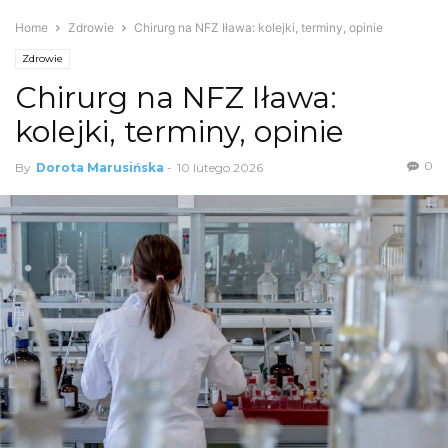
Home
Zdrowie
Chirurg na NFZ Iława: kolejki, terminy, opinie
Zdrowie
Chirurg na NFZ Iława:
kolejki, terminy, opinie
0
By
Dorota Marusińska
-
10 lutego 2026